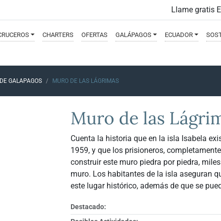
Llame gratis 
CRUCEROS
CHARTERS
OFERTAS
GALÁPAGOS
ECUADOR
SOST
 DE GALAPAGOS
MURO DE LAS LÁGRIMAS
Muro de las Lágri
Cuenta la historia que en la isla Isabela ex
1959, y que los prisioneros, completamente
construir este muro piedra por piedra, mile
muro. Los habitantes de la isla aseguran qu
este lugar histórico, además de que se pued
Destacado: