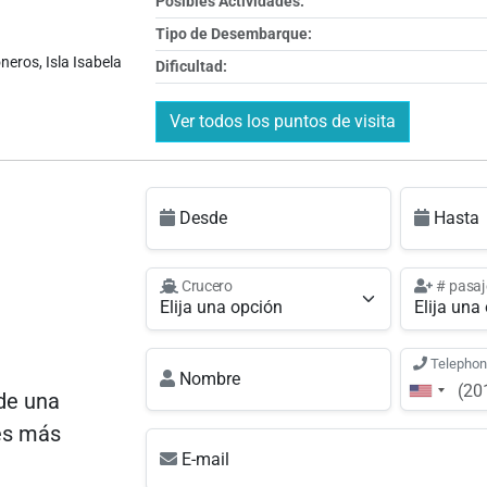
Posibles Actividades:
Tipo de Desembarque:
neros, Isla Isabela
Dificultad:
Ver todos los puntos de visita
Desde
Hasta
Crucero
# pasaj
Telepho
Nombre
de una
es más
E-mail