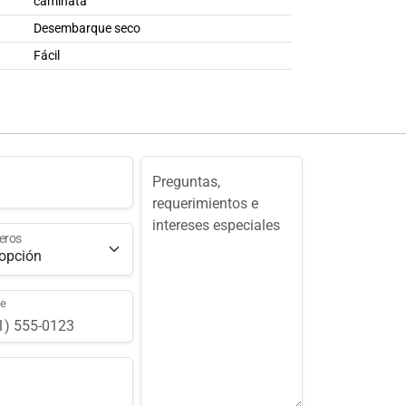
caminata
Desembarque seco
Fácil
eros
ne