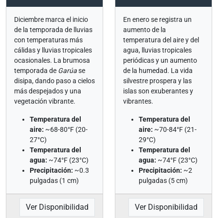
Diciembre marca el inicio
En enero se registra un
de la temporada de lluvias
aumento de la
con temperaturas más
temperatura del aire y del
cálidas y lluvias tropicales
agua, lluvias tropicales
ocasionales. La brumosa
periódicas y un aumento
temporada de
Garúa
se
de la humedad. La vida
disipa, dando paso a cielos
silvestre prospera y las
más despejados y una
islas son exuberantes y
vegetación vibrante.
vibrantes.
Temperatura del
Temperatura del
aire:
~68-80°F (20-
aire:
~70-84°F (21-
27°C)
29°C)
Temperatura del
Temperatura del
agua:
~74°F (23°C)
agua:
~74°F (23°C)
Precipitación:
~0.3
Precipitación:
~2
pulgadas (1 cm)
pulgadas (5 cm)
Ver Disponibilidad
Ver Disponibilidad