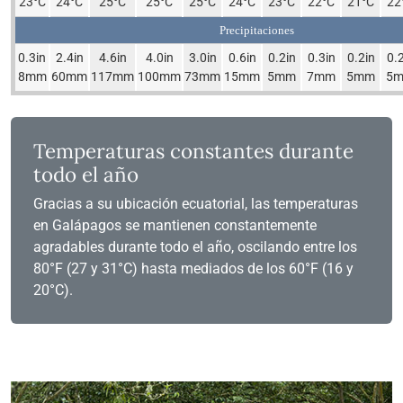
23°C
24°C
25°C
25°C
25°C
24°C
23°C
22°C
21°C
22
Precipitaciones
0.3in
2.4in
4.6in
4.0in
3.0in
0.6in
0.2in
0.3in
0.2in
0.
8mm
60mm
117mm
100mm
73mm
15mm
5mm
7mm
5mm
5
Temperaturas constantes durante
todo el año
Gracias a su ubicación ecuatorial, las temperaturas
en Galápagos se mantienen constantemente
agradables durante todo el año, oscilando entre los
80°F (27 y 31°C) hasta mediados de los 60°F (16 y
20°C).