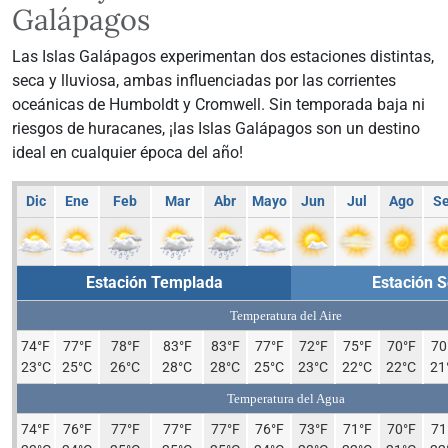
Galápagos
Las Islas Galápagos experimentan dos estaciones distintas,
seca y lluviosa, ambas influenciadas por las corrientes
oceánicas de Humboldt y Cromwell. Sin temporada baja ni
riesgos de huracanes, ¡las Islas Galápagos son un destino
ideal en cualquier época del año!
Dic
Ene
Feb
Mar
Abr
Mayo
Jun
Jul
Ago
S
Estación Templada
Estación 
Temperatura del Aire
74°F
77°F
78°F
83°F
83°F
77°F
72°F
75°F
70°F
70
23°C
25°C
26°C
28°C
28°C
25°C
23°C
22°C
22°C
21
Temperatura del Agua
74°F
76°F
77°F
77°F
77°F
76°F
73°F
71°F
70°F
71