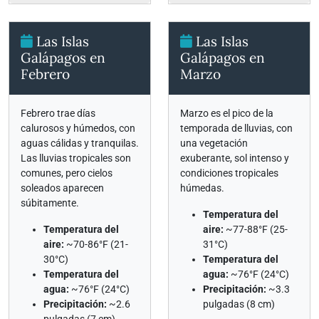
Las Islas
Las Islas
Galápagos en
Galápagos en
Febrero
Marzo
Febrero trae días
Marzo es el pico de la
calurosos y húmedos, con
temporada de lluvias, con
aguas cálidas y tranquilas.
una vegetación
Las lluvias tropicales son
exuberante, sol intenso y
comunes, pero cielos
condiciones tropicales
soleados aparecen
húmedas.
súbitamente.
Temperatura del
Temperatura del
aire:
~77-88°F (25-
aire:
~70-86°F (21-
31°C)
30°C)
Temperatura del
Temperatura del
agua:
~76°F (24°C)
agua:
~76°F (24°C)
Precipitación:
~3.3
Precipitación:
~2.6
pulgadas (8 cm)