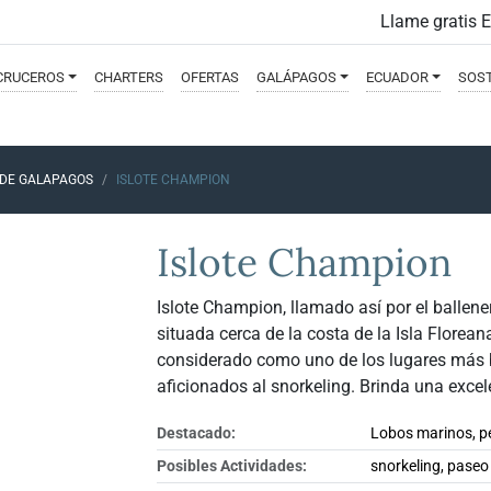
Llame gratis 
CRUCEROS
CHARTERS
OFERTAS
GALÁPAGOS
ECUADOR
SOST
 DE GALAPAGOS
ISLOTE CHAMPION
Islote Champion
Islote Champion, llamado así por el balle
situada cerca de la costa de la Isla Floreana
considerado como uno de los lugares más 
aficionados al snorkeling. Brinda una excel
Destacado:
Lobos marinos, pe
Posibles Actividades:
snorkeling, paseo