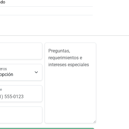
ado
eros
ne