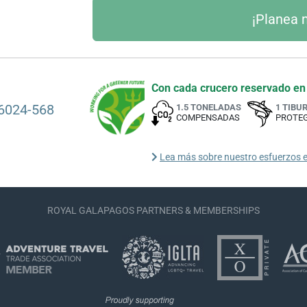
Con cada crucero reservado en
6024-568
1.5 TONELADAS
1 TIBU
COMPENSADAS
PROTE
Lea más sobre nuestro esfuerzos e
ROYAL GALAPAGOS PARTNERS & MEMBERSHIPS