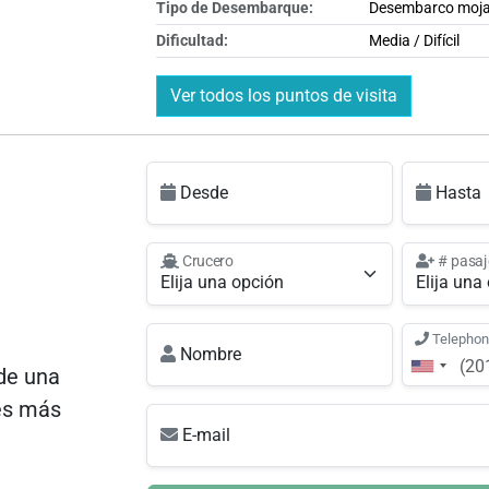
Tipo de Desembarque:
Desembarco moj
Dificultad:
Media / Difícil
Ver todos los puntos de visita
Desde
Hasta
Crucero
# pasaj
Telepho
Nombre
de una
es más
E-mail