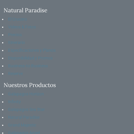
Natural Paradise
El Crucero
Videos & Fotos
Precios
Itinerario
Especificaciones y Planos
Disponibilidad y Promos
Business-to-Business
Reserve
Nuestros Productos
Galapagos Horizon
Infinity
Galapagos Sea Star
Natural Paradise
Grand Majestic
Galapagos Angel