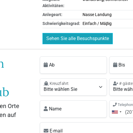
Aktivitäten:
Anlegeart:
Nasse Landung
Schwierigkeitsgrad:
Einfach / Mäβig
Sehen Sie alle Besuchspunkte
n
Ab
Bis
Kreuzfahrt
# gäste
ub
en Orte
Telepho
Name
en auf
E-mail