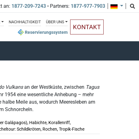
zt an:
1877-209-7243
• Partners:
1877-977-7903
R
NACHHALTIGKEIT
ÜBER UNS
KONTAKT
Reservierungssystem
do Vulkans
an der Westküste, zwischen
Tagus
fuhr 1954 eine wesentliche Anhebung – mehr
ine halbe Meile aus, wodurch Meeresleben am
um Schnorcheln.
r Galápagos), Habichte, Korallenriff,
heltour: Schildkröten, Rochen, Tropik-Fische