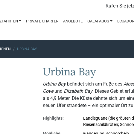
Rufen Sie jet
ZFAHRTEN
PRIVATE
CHARTER
ANGEBOTE
GALAPAGOS
ECUADO
TIONEN
URBINA BAY
Urbina Bay
Urbina Bay
befindet sich am Fuβe des
Alce
Cove
und
Elizabeth Bay
. Dieses Gebiet er
als 4,9 Meter. Die Küste dehnte sich um e
neuen Ufer strandete – ein optimaler Ort z
Highlights:
Landleguane (die gröβten de
Riesenschildkröten; Schnorc
Mögliche
wanderung, schnorcheln