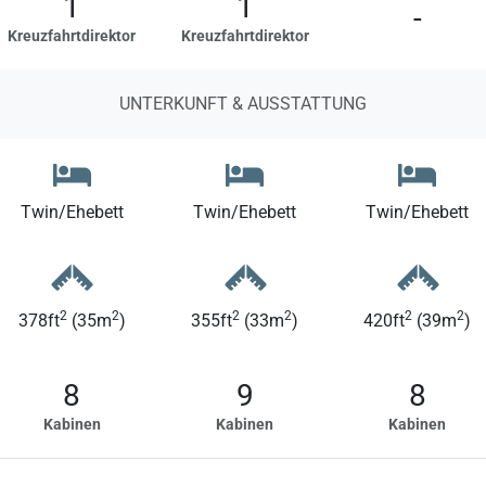
1
1
-
Kreuzfahrtdirektor
Kreuzfahrtdirektor
UNTERKUNFT & AUSSTATTUNG
Twin/Ehebett
Twin/Ehebett
Twin/Ehebett
2
2
2
2
2
2
378ft
(35m
)
355ft
(33m
)
420ft
(39m
)
8
9
8
Kabinen
Kabinen
Kabinen