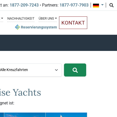
zt an:
1877-209-7243
• Partners:
1877-977-7903
R
NACHHALTIGKEIT
ÜBER UNS
KONTAKT
Reservierungssystem
Alle Kreuzfahrten
ise Yachts
net ist: