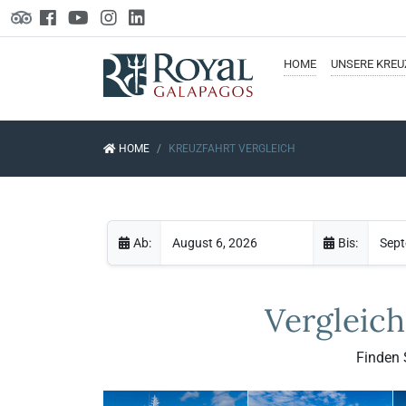
HOME
UNSERE
KREU
HOME
KREUZFAHRT VERGLEICH
Ab:
Bis:
Vergleich
Finden 