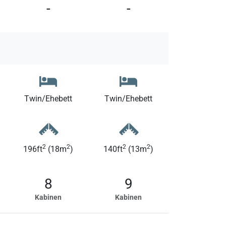
-
-
Twin/Ehebett
Twin/Ehebett
2
2
2
2
196ft
(18m
)
140ft
(13m
)
8
9
Kabinen
Kabinen