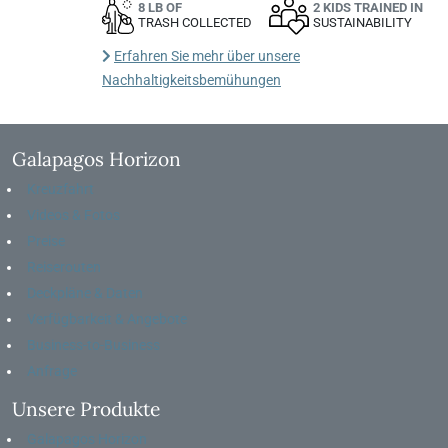
8 LB OF
2 KIDS TRAINED IN
TRASH COLLECTED
SUSTAINABILITY
Erfahren Sie mehr über unsere
Nachhaltigkeitsbemühungen
Galapagos Horizon
Kreuzfahrt
Videos & Fotos
Preise
Reiserouten
Deckpläne & Daten
Verfügbarkeit & Angebote
Business-to-Business
Anfrage
Unsere Produkte
Galapagos Horizon